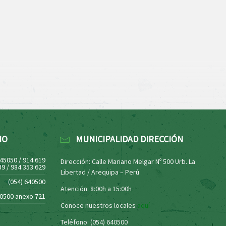
NO
MUNICIPALIDAD DIRECCIÓN
445050 / 914 619
Dirección: Calle Mariano Melgar Nº 500 Urb. La
39 / 984 353 629
Libertad / Arequipa – Perú
(054) 640500
Atención: 8:00h a 15:00h
40500 anexo 721
Conoce nuestros locales
aquí
Teléfono: (054) 640500