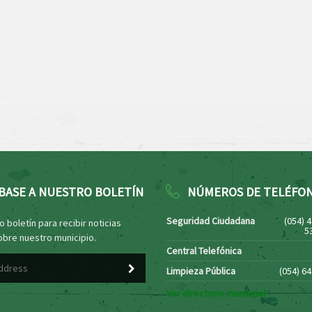
BASE A NUESTRO BOLETÍN
NÚMEROS DE TELÉFO
Seguridad Ciudadana
(054) 
 boletín para recibir noticias
5
obre nuestro municipio.
Central Telefónica
Limpieza Pública
(054) 6
Ver directorio municipal