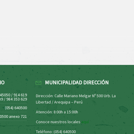
NO
MUNICIPALIDAD DIRECCIÓN
445050 / 914 619
Dirección: Calle Mariano Melgar Nº 500 Urb. La
39 / 984 353 629
Libertad / Arequipa – Perú
(054) 640500
Atención: 8:00h a 15:00h
40500 anexo 721
Conoce nuestros locales
aquí
Teléfono: (054) 640500