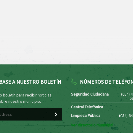
BASE A NUESTRO BOLETÍN
NÚMEROS DE TELÉFO
Seguridad Ciudadana
(054) 
 boletín para recibir noticias
5
obre nuestro municipio.
Central Telefónica
Limpieza Pública
(054) 6
Ver directorio municipal