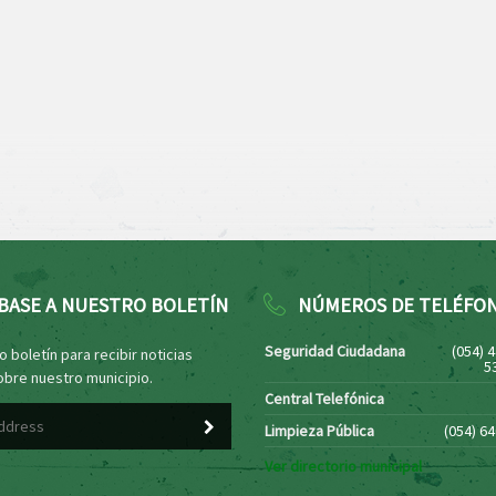
BASE A NUESTRO BOLETÍN
NÚMEROS DE TELÉFO
Seguridad Ciudadana
(054) 
 boletín para recibir noticias
5
obre nuestro municipio.
Central Telefónica
Limpieza Pública
(054) 6
Ver directorio municipal