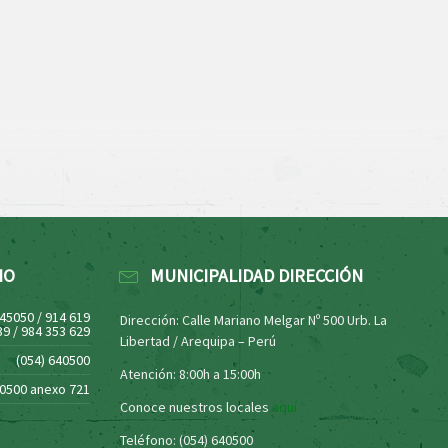
NO
MUNICIPALIDAD DIRECCIÓN
445050 / 914 619
Dirección: Calle Mariano Melgar Nº 500 Urb. La
39 / 984 353 629
Libertad / Arequipa – Perú
(054) 640500
Atención: 8:00h a 15:00h
40500 anexo 721
Conoce nuestros locales
aquí
Teléfono: (054) 640500