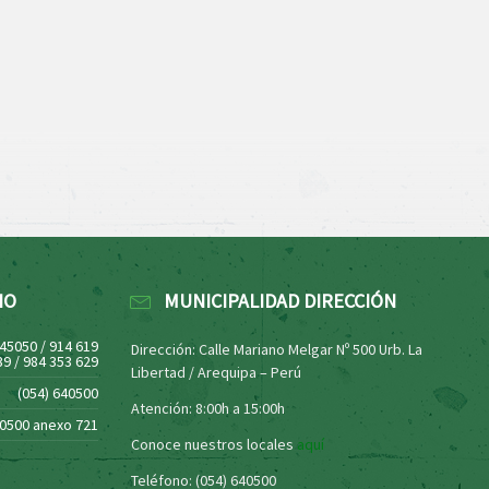
NO
MUNICIPALIDAD DIRECCIÓN
445050 / 914 619
Dirección: Calle Mariano Melgar Nº 500 Urb. La
39 / 984 353 629
Libertad / Arequipa – Perú
(054) 640500
Atención: 8:00h a 15:00h
40500 anexo 721
Conoce nuestros locales
aquí
Teléfono: (054) 640500