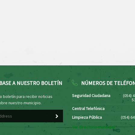
BASE A NUESTRO BOLETÍN
NÚMEROS DE TELÉFO
Seguridad Ciudadana
(054) 
 boletín para recibir noticias
5
obre nuestro municipio.
Central Telefónica
Limpieza Pública
(054) 6
Ver directorio municipal