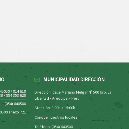
NO
MUNICIPALIDAD DIRECCIÓN
445050 / 914 619
Dirección: Calle Mariano Melgar Nº 500 Urb. La
39 / 984 353 629
Libertad / Arequipa – Perú
(054) 640500
Atención: 8:00h a 15:00h
40500 anexo 721
Conoce nuestros locales
aquí
Teléfono: (054) 640500