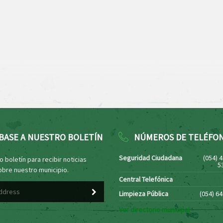
BASE A NUESTRO BOLETÍN
NÚMEROS DE TELÉFO
Seguridad Ciudadana
(054) 
 boletín para recibir noticias
5
obre nuestro municipio.
Central Telefónica
Limpieza Pública
(054) 6
Ver directorio municipal