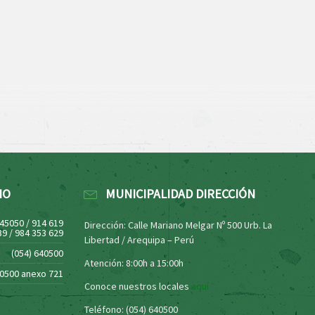
NO
MUNICIPALIDAD DIRECCIÓN
445050 / 914 619
Dirección: Calle Mariano Melgar Nº 500 Urb. La
39 / 984 353 629
Libertad / Arequipa – Perú
(054) 640500
Atención: 8:00h a 15:00h
40500 anexo 721
Conoce nuestros locales
aquí
Teléfono: (054) 640500