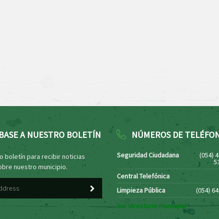
BASE A NUESTRO BOLETÍN
NÚMEROS DE TELÉFO
Seguridad Ciudadana
(054) 
 boletín para recibir noticias
5
obre nuestro municipio.
Central Telefónica
Limpieza Pública
(054) 6
Ver directorio municipal