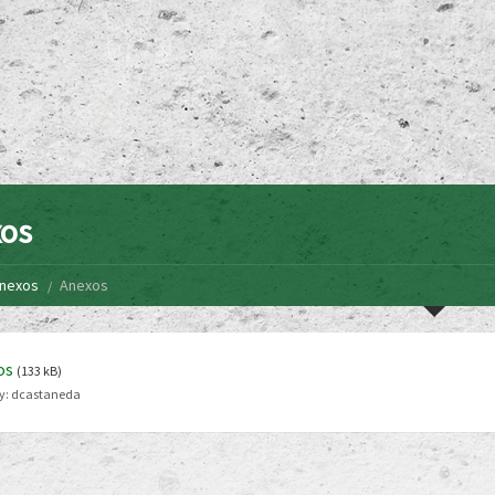
os
nexos
Anexos
os
(133 kB)
y:
dcastaneda