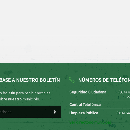
BASE A NUESTRO BOLETÍN
NÚMEROS DE TELÉFO
Seguridad Ciudadana
(054) 
 boletín para recibir noticias
5
obre nuestro municipio.
Central Telefónica
Limpieza Pública
(054) 6
Ver directorio municipal