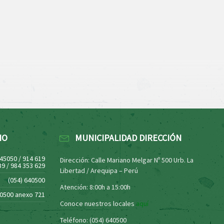
NO
MUNICIPALIDAD DIRECCIÓN
445050 / 914 619
Dirección: Calle Mariano Melgar Nº 500 Urb. La
39 / 984 353 629
Libertad / Arequipa – Perú
(054) 640500
Atención: 8:00h a 15:00h
40500 anexo 721
Conoce nuestros locales
aquí
Teléfono: (054) 640500