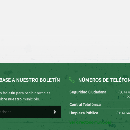
BASE A NUESTRO BOLETÍN
NÚMEROS DE TELÉFO
Seguridad Ciudadana
(054) 
 boletín para recibir noticias
5
obre nuestro municipio.
Central Telefónica
Limpieza Pública
(054) 6
Ver directorio municipal