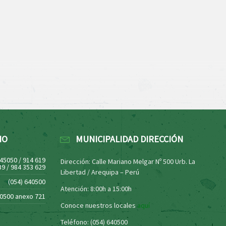
NO
MUNICIPALIDAD DIRECCIÓN
445050 / 914 619
Dirección: Calle Mariano Melgar Nº 500 Urb. La
39 / 984 353 629
Libertad / Arequipa – Perú
(054) 640500
Atención: 8:00h a 15:00h
40500 anexo 721
Conoce nuestros locales
aquí
Teléfono: (054) 640500