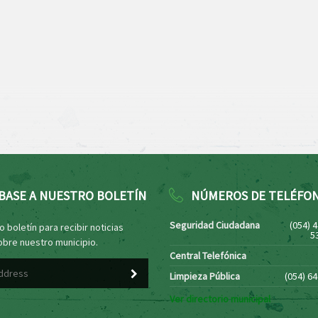
BASE A NUESTRO BOLETÍN
NÚMEROS DE TELÉFO
Seguridad Ciudadana
(054) 
 boletín para recibir noticias
5
obre nuestro municipio.
Central Telefónica
Limpieza Pública
(054) 6
Ver directorio municipal