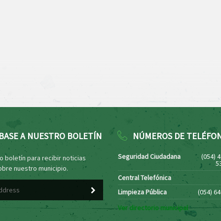
BASE A NUESTRO BOLETÍN
NÚMEROS DE TELÉFO
Seguridad Ciudadana
(054) 
 boletín para recibir noticias
5
obre nuestro municipio.
Central Telefónica
Limpieza Pública
(054) 6
Ver directorio municipal