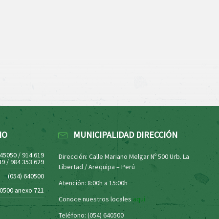
NO
MUNICIPALIDAD DIRECCIÓN
445050 / 914 619
Dirección: Calle Mariano Melgar Nº 500 Urb. La
39 / 984 353 629
Libertad / Arequipa – Perú
(054) 640500
Atención: 8:00h a 15:00h
40500 anexo 721
Conoce nuestros locales
aquí
Teléfono: (054) 640500