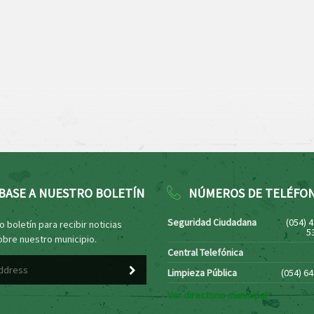
BASE A NUESTRO BOLETÍN
NÚMEROS DE TELÉFO
Seguridad Ciudadana
(054) 
 boletín para recibir noticias
5
obre nuestro municipio.
Central Telefónica
Limpieza Pública
(054) 6
Ver directorio municipal