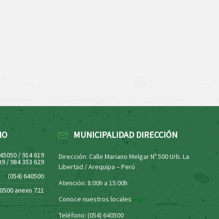
NO
MUNICIPALIDAD DIRECCIÓN
445050 / 914 619
Dirección: Calle Mariano Melgar Nº 500 Urb. La
39 / 984 353 629
Libertad / Arequipa – Perú
(054) 640500
Atención: 8:00h a 15:00h
40500 anexo 721
Conoce nuestros locales
aquí
Teléfono: (054) 640500