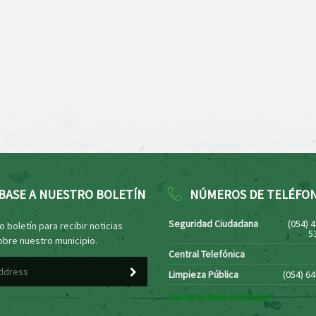
BASE A NUESTRO BOLETÍN
NÚMEROS DE TELÉFO
Seguridad Ciudadana
(054) 
 boletín para recibir noticias
5
obre nuestro municipio.
Central Telefónica
Limpieza Pública
(054) 6
Ver directorio municipal