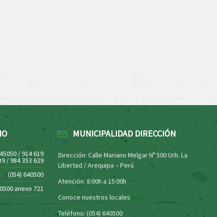
NO
MUNICIPALIDAD DIRECCIÓN
445050 / 914 619
Dirección: Calle Mariano Melgar Nº 500 Urb. La
39 / 984 353 629
Libertad / Arequipa – Perú
(054) 640500
Atención: 8:00h a 15:00h
40500 anexo 721
Conoce nuestros locales
aquí
Teléfono: (054) 640500