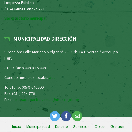
Limpieza Pública
(054) 640500 anexo 721
Ver directorio municipal
MUNICIPALIDAD DIRECCIÓN
Dirección: Calle Mariano Melgar Nº 500 Urb. La Libertad / Arequipa –
Perú
Atención: 8:00h a 15:00h
Conoce nuestros locales
aquí
Teléfono: (054) 640500
Fax: (054) 254 776
Email:
mesadepartesvirtual@mdcc.gob.pe
Inicio
Municipalidad
Distrito
Servicios
Obras
Gestión