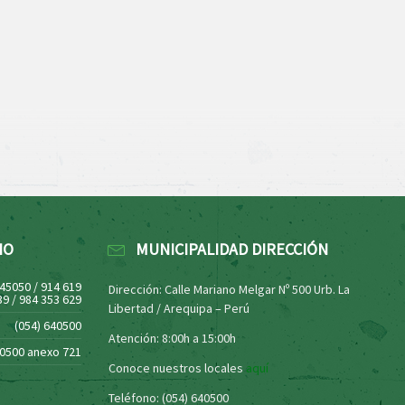
NO
MUNICIPALIDAD DIRECCIÓN
445050 / 914 619
Dirección: Calle Mariano Melgar Nº 500 Urb. La
39 / 984 353 629
Libertad / Arequipa – Perú
(054) 640500
Atención: 8:00h a 15:00h
40500 anexo 721
Conoce nuestros locales
aquí
Teléfono: (054) 640500