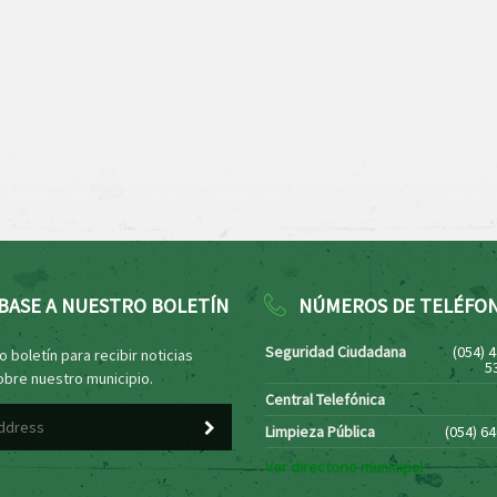
BASE A NUESTRO BOLETÍN
NÚMEROS DE TELÉFO
Seguridad Ciudadana
(054) 
 boletín para recibir noticias
5
obre nuestro municipio.
Central Telefónica
Limpieza Pública
(054) 6
Ver directorio municipal