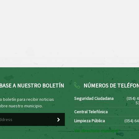
BASE A NUESTRO BOLETÍN
NÚMEROS DE TELÉFO
Seguridad Ciudadana
(054) 
 boletín para recibir noticias
5
obre nuestro municipio.
Central Telefónica
Limpieza Pública
(054) 6
Ver directorio municipal