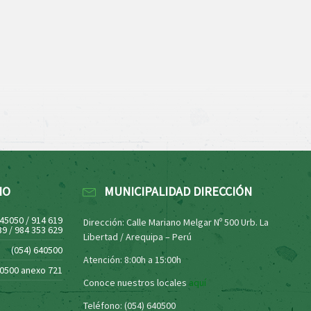
NO
MUNICIPALIDAD DIRECCIÓN
445050 / 914 619
Dirección: Calle Mariano Melgar Nº 500 Urb. La
39 / 984 353 629
Libertad / Arequipa – Perú
(054) 640500
Atención: 8:00h a 15:00h
40500 anexo 721
Conoce nuestros locales
aquí
Teléfono: (054) 640500