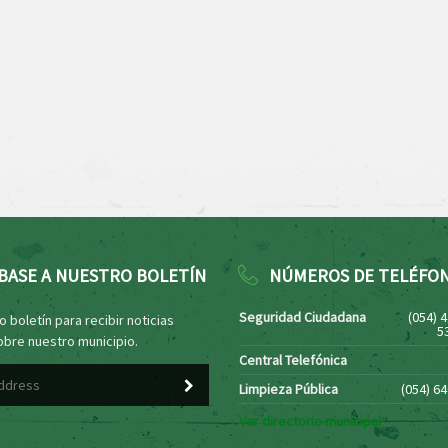
BASE A NUESTRO BOLETÍN
NÚMEROS DE TELÉFO
Seguridad Ciudadana
(054) 
 boletín para recibir noticias
5
obre nuestro municipio.
Central Telefónica
Limpieza Pública
(054) 6
Ver directorio municipal