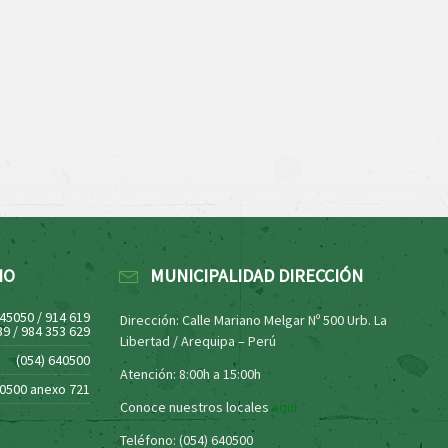
NO
MUNICIPALIDAD DIRECCIÓN
445050 / 914 619
Dirección: Calle Mariano Melgar Nº 500 Urb. La
39 / 984 353 629
Libertad / Arequipa – Perú
(054) 640500
Atención: 8:00h a 15:00h
40500 anexo 721
Conoce nuestros locales
aquí
Teléfono: (054) 640500