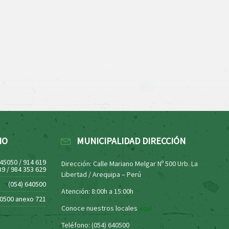
NO
MUNICIPALIDAD DIRECCIÓN
445050 / 914 619
Dirección: Calle Mariano Melgar Nº 500 Urb. La
39 / 984 353 629
Libertad / Arequipa – Perú
(054) 640500
Atención: 8:00h a 15:00h
40500 anexo 721
Conoce nuestros locales
aquí
Teléfono: (054) 640500