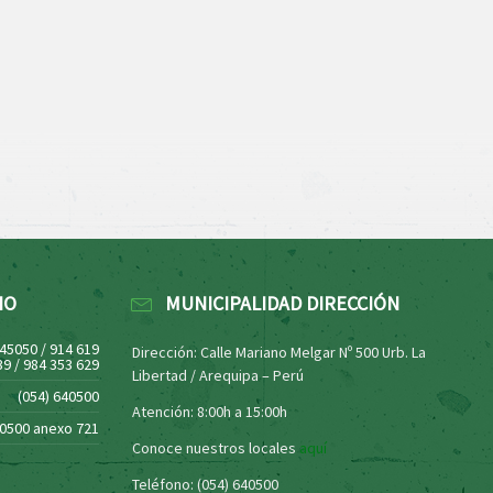
NO
MUNICIPALIDAD DIRECCIÓN
445050 / 914 619
Dirección: Calle Mariano Melgar Nº 500 Urb. La
39 / 984 353 629
Libertad / Arequipa – Perú
(054) 640500
Atención: 8:00h a 15:00h
40500 anexo 721
Conoce nuestros locales
aquí
Teléfono: (054) 640500