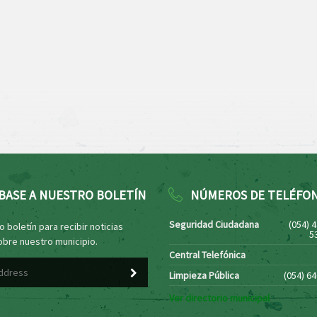
BASE A NUESTRO BOLETÍN
NÚMEROS DE TELÉFO
Seguridad Ciudadana
(054) 
 boletín para recibir noticias
5
obre nuestro municipio.
Central Telefónica
Limpieza Pública
(054) 6
Ver directorio municipal