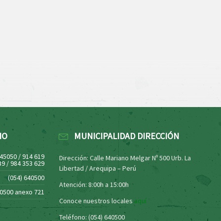
NO
MUNICIPALIDAD DIRECCIÓN
445050 / 914 619
Dirección: Calle Mariano Melgar Nº 500 Urb. La
39 / 984 353 629
Libertad / Arequipa – Perú
(054) 640500
Atención: 8:00h a 15:00h
40500 anexo 721
Conoce nuestros locales
aquí
Teléfono: (054) 640500