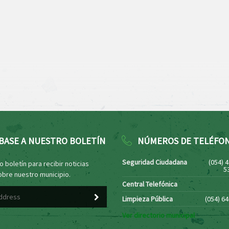
BASE A NUESTRO BOLETÍN
NÚMEROS DE TELÉFO
Seguridad Ciudadana
(054) 
 boletín para recibir noticias
5
obre nuestro municipio.
Central Telefónica
Limpieza Pública
(054) 6
Ver directorio municipal