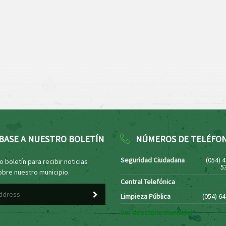
BASE A NUESTRO BOLETÍN
NÚMEROS DE TELÉFO
Seguridad Ciudadana
(054) 
 boletín para recibir noticias
5
obre nuestro municipio.
Central Telefónica
Limpieza Pública
(054) 6
Ver directorio municipal