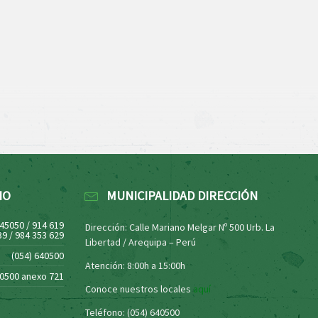
NO
MUNICIPALIDAD DIRECCIÓN
445050 / 914 619
Dirección: Calle Mariano Melgar Nº 500 Urb. La
39 / 984 353 629
Libertad / Arequipa – Perú
(054) 640500
Atención: 8:00h a 15:00h
40500 anexo 721
Conoce nuestros locales
aquí
Teléfono: (054) 640500