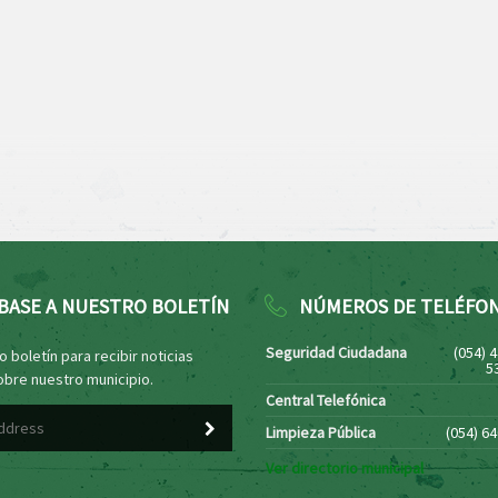
BASE A NUESTRO BOLETÍN
NÚMEROS DE TELÉFO
Seguridad Ciudadana
(054) 
 boletín para recibir noticias
5
obre nuestro municipio.
Central Telefónica
Limpieza Pública
(054) 6
Ver directorio municipal