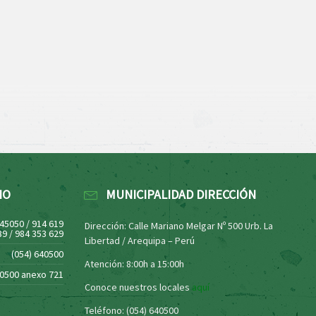
NO
MUNICIPALIDAD DIRECCIÓN
445050 / 914 619
Dirección: Calle Mariano Melgar Nº 500 Urb. La
39 / 984 353 629
Libertad / Arequipa – Perú
(054) 640500
Atención: 8:00h a 15:00h
40500 anexo 721
Conoce nuestros locales
aquí
Teléfono: (054) 640500