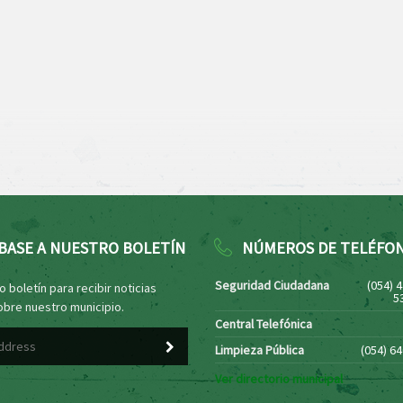
BASE A NUESTRO BOLETÍN
NÚMEROS DE TELÉFO
Seguridad Ciudadana
(054) 
 boletín para recibir noticias
5
obre nuestro municipio.
Central Telefónica
Limpieza Pública
(054) 6
Ver directorio municipal