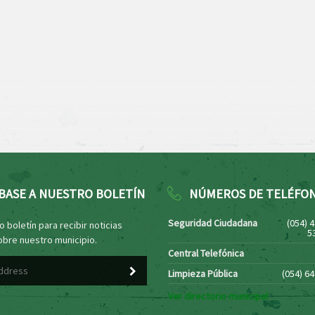
BASE A NUESTRO BOLETÍN
NÚMEROS DE TELÉFO
Seguridad Ciudadana
(054) 
 boletín para recibir noticias
5
obre nuestro municipio.
Central Telefónica
Limpieza Pública
(054) 6
Ver directorio municipal