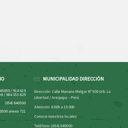
NO
MUNICIPALIDAD DIRECCIÓN
445050 / 914 619
Dirección: Calle Mariano Melgar Nº 500 Urb. La
39 / 984 353 629
Libertad / Arequipa – Perú
(054) 640500
Atención: 8:00h a 15:00h
40500 anexo 721
Conoce nuestros locales
aquí
Teléfono: (054) 640500