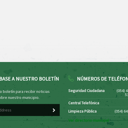
BASE A NUESTRO BOLETÍN
NÚMEROS DE TELÉFO
Seguridad Ciudadana
(054) 
 boletín para recibir noticias
5
obre nuestro municipio.
Central Telefónica
Limpieza Pública
(054) 6
Ver directorio municipal