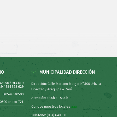
NO
MUNICIPALIDAD DIRECCIÓN
445050 / 914 619
Dirección: Calle Mariano Melgar Nº 500 Urb. La
39 / 984 353 629
Libertad / Arequipa – Perú
(054) 640500
Atención: 8:00h a 15:00h
40500 anexo 721
Conoce nuestros locales
aquí
Teléfono: (054) 640500