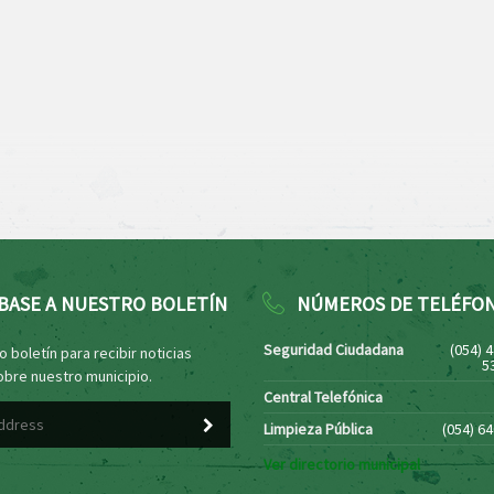
BASE A NUESTRO BOLETÍN
NÚMEROS DE TELÉFO
Seguridad Ciudadana
(054) 
 boletín para recibir noticias
5
obre nuestro municipio.
Central Telefónica
Limpieza Pública
(054) 6
Ver directorio municipal