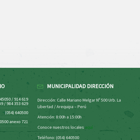
NO
MUNICIPALIDAD DIRECCIÓN
445050 / 914 619
Dirección: Calle Mariano Melgar Nº 500 Urb. La
39 / 984 353 629
Libertad / Arequipa – Perú
(054) 640500
Atención: 8:00h a 15:00h
40500 anexo 721
Conoce nuestros locales
aquí
Teléfono: (054) 640500