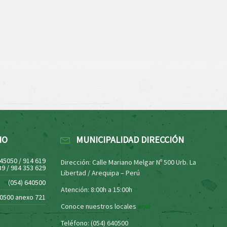
NO
MUNICIPALIDAD DIRECCIÓN
445050 / 914 619
Dirección: Calle Mariano Melgar Nº 500 Urb. La
39 / 984 353 629
Libertad / Arequipa – Perú
(054) 640500
Atención: 8:00h a 15:00h
40500 anexo 721
Conoce nuestros locales
aquí
Teléfono: (054) 640500