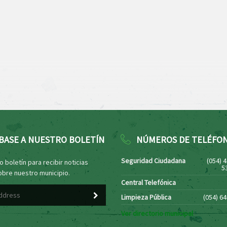
BASE A NUESTRO BOLETÍN
NÚMEROS DE TELÉFO
Seguridad Ciudadana
(054) 
 boletín para recibir noticias
5
obre nuestro municipio.
Central Telefónica
Limpieza Pública
(054) 6
Ver directorio municipal