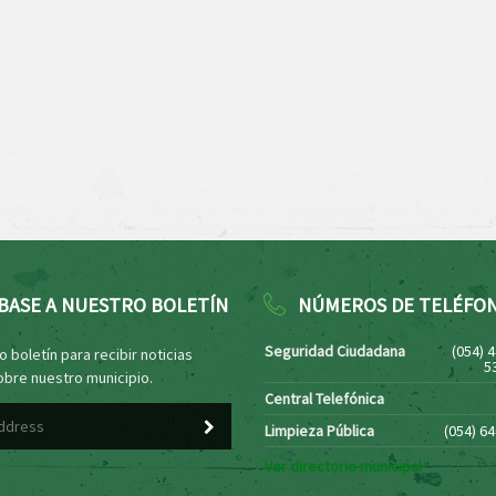
BASE A NUESTRO BOLETÍN
NÚMEROS DE TELÉFO
Seguridad Ciudadana
(054) 
 boletín para recibir noticias
5
obre nuestro municipio.
Central Telefónica
Limpieza Pública
(054) 6
Ver directorio municipal