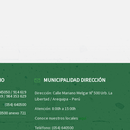
NO
MUNICIPALIDAD DIRECCIÓN
445050 / 914 619
Dirección: Calle Mariano Melgar Nº 500 Urb. La
39 / 984 353 629
Libertad / Arequipa – Perú
(054) 640500
Atención: 8:00h a 15:00h
40500 anexo 721
Conoce nuestros locales
aquí
Teléfono: (054) 640500