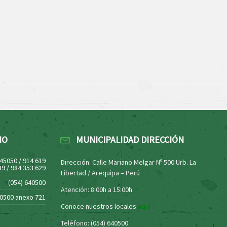
NO
MUNICIPALIDAD DIRECCIÓN
445050 / 914 619
Dirección: Calle Mariano Melgar Nº 500 Urb. La
39 / 984 353 629
Libertad / Arequipa – Perú
(054) 640500
Atención: 8:00h a 15:00h
40500 anexo 721
Conoce nuestros locales
aquí
Teléfono: (054) 640500