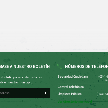
BASE A NUESTRO BOLETÍN
NÚMEROS DE TELÉFO
Seguridad Ciudadana
(054) 
 boletín para recibir noticias
5
obre nuestro municipio.
Central Telefónica
Limpieza Pública
(054) 6
Ver directorio municipal