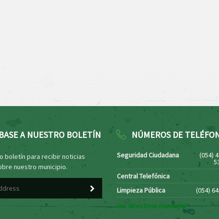
BASE A NUESTRO BOLETÍN
NÚMEROS DE TELÉFO
Seguridad Ciudadana
(054) 
 boletín para recibir noticias
5
obre nuestro municipio.
Central Telefónica
Limpieza Pública
(054) 6
Ver directorio municipal