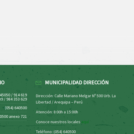
NO
MUNICIPALIDAD DIRECCIÓN
445050 / 914 619
Dirección: Calle Mariano Melgar Nº 500 Urb. La
39 / 984 353 629
Libertad / Arequipa – Perú
(054) 640500
Atención: 8:00h a 15:00h
40500 anexo 721
Conoce nuestros locales
aquí
Teléfono: (054) 640500