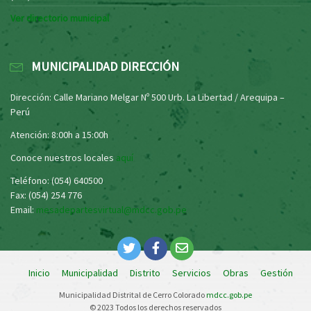
Ver directorio municipal
MUNICIPALIDAD DIRECCIÓN
Dirección: Calle Mariano Melgar Nº 500 Urb. La Libertad / Arequipa –
Perú
Atención: 8:00h a 15:00h
Conoce nuestros locales
aquí
Teléfono: (054) 640500
Fax: (054) 254 776
Email:
mesadepartesvirtual@mdcc.gob.pe
Inicio
Municipalidad
Distrito
Servicios
Obras
Gestión
Municipalidad Distrital de Cerro Colorado
mdcc.gob.pe
© 2023 Todos los derechos reservados