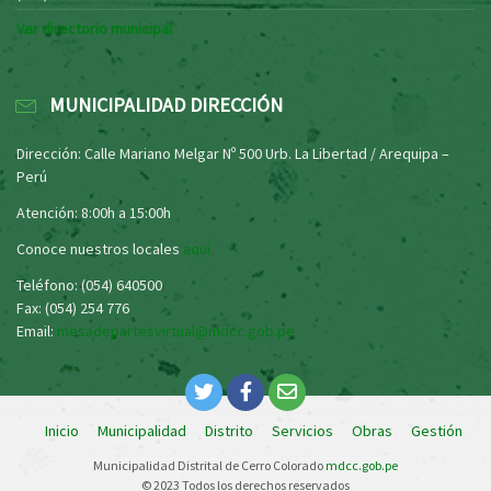
Ver directorio municipal
MUNICIPALIDAD DIRECCIÓN
Dirección: Calle Mariano Melgar Nº 500 Urb. La Libertad / Arequipa –
Perú
Atención: 8:00h a 15:00h
Conoce nuestros locales
aquí
Teléfono: (054) 640500
Fax: (054) 254 776
Email:
mesadepartesvirtual@mdcc.gob.pe
Inicio
Municipalidad
Distrito
Servicios
Obras
Gestión
Municipalidad Distrital de Cerro Colorado
mdcc.gob.pe
© 2023 Todos los derechos reservados