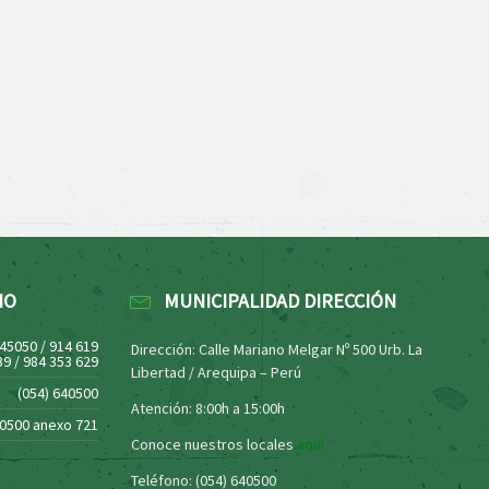
NO
MUNICIPALIDAD DIRECCIÓN
445050 / 914 619
Dirección: Calle Mariano Melgar Nº 500 Urb. La
39 / 984 353 629
Libertad / Arequipa – Perú
(054) 640500
Atención: 8:00h a 15:00h
40500 anexo 721
Conoce nuestros locales
aquí
Teléfono: (054) 640500