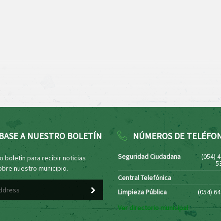
BASE A NUESTRO BOLETÍN
NÚMEROS DE TELÉFO
Seguridad Ciudadana
(054) 
 boletín para recibir noticias
5
obre nuestro municipio.
Central Telefónica
Limpieza Pública
(054) 6
Ver directorio municipal