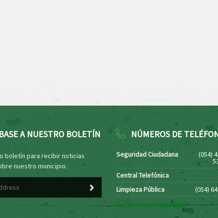
BASE A NUESTRO BOLETÍN
NÚMEROS DE TELÉFO
Seguridad Ciudadana
(054) 
 boletín para recibir noticias
5
obre nuestro municipio.
Central Telefónica
Limpieza Pública
(054) 6
Ver directorio municipal