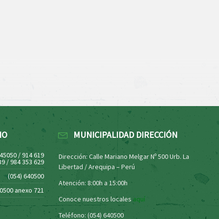
NO
MUNICIPALIDAD DIRECCIÓN
445050 / 914 619
Dirección: Calle Mariano Melgar Nº 500 Urb. La
39 / 984 353 629
Libertad / Arequipa – Perú
(054) 640500
Atención: 8:00h a 15:00h
40500 anexo 721
Conoce nuestros locales
aquí
Teléfono: (054) 640500