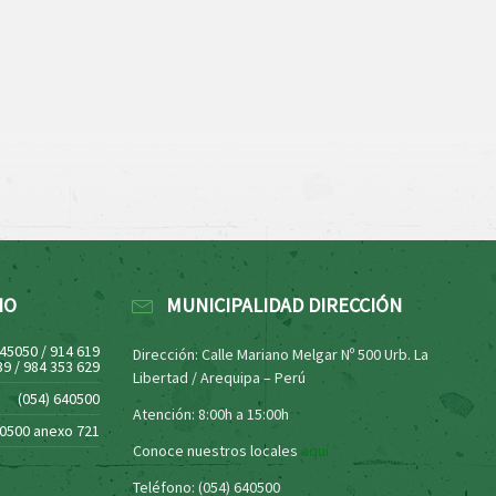
NO
MUNICIPALIDAD DIRECCIÓN
445050 / 914 619
Dirección: Calle Mariano Melgar Nº 500 Urb. La
39 / 984 353 629
Libertad / Arequipa – Perú
(054) 640500
Atención: 8:00h a 15:00h
40500 anexo 721
Conoce nuestros locales
aquí
Teléfono: (054) 640500