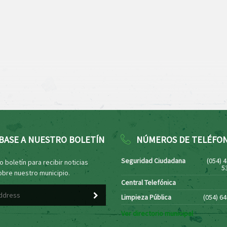
BASE A NUESTRO BOLETÍN
NÚMEROS DE TELÉFO
Seguridad Ciudadana
(054) 
 boletín para recibir noticias
5
obre nuestro municipio.
Central Telefónica
Limpieza Pública
(054) 6
Ver directorio municipal