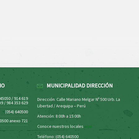
NO
MUNICIPALIDAD DIRECCIÓN
445050 / 914 619
Dirección: Calle Mariano Melgar Nº 500 Urb. La
39 / 984 353 629
Libertad / Arequipa – Perú
(054) 640500
Atención: 8:00h a 15:00h
40500 anexo 721
Conoce nuestros locales
aquí
Teléfono: (054) 640500