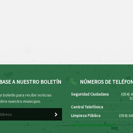
BASE A NUESTRO BOLETÍN
NÚMEROS DE TELÉFO
Seguridad Ciudadana
(054) 
 boletín para recibir noticias
5
obre nuestro municipio.
Central Telefónica
Limpieza Pública
(054) 6
Ver directorio municipal