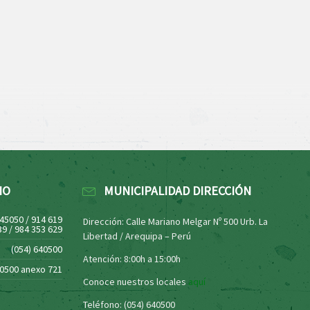
NO
MUNICIPALIDAD DIRECCIÓN
445050 / 914 619
Dirección: Calle Mariano Melgar Nº 500 Urb. La
39 / 984 353 629
Libertad / Arequipa – Perú
(054) 640500
Atención: 8:00h a 15:00h
40500 anexo 721
Conoce nuestros locales
aquí
Teléfono: (054) 640500