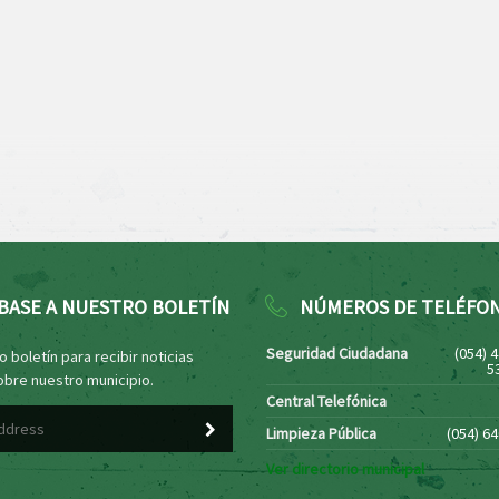
BASE A NUESTRO BOLETÍN
NÚMEROS DE TELÉFO
Seguridad Ciudadana
(054) 
 boletín para recibir noticias
5
obre nuestro municipio.
Central Telefónica
Limpieza Pública
(054) 6
Ver directorio municipal