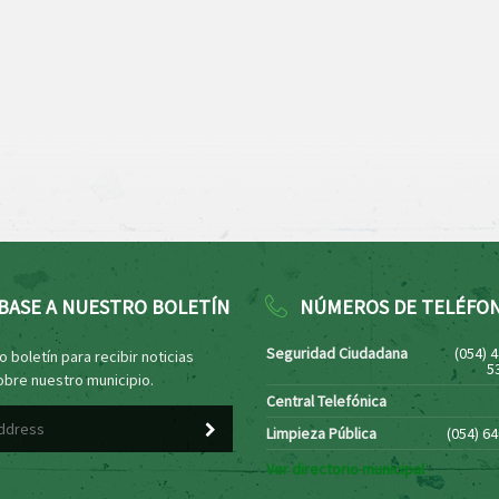
BASE A NUESTRO BOLETÍN
NÚMEROS DE TELÉFO
Seguridad Ciudadana
(054) 
 boletín para recibir noticias
5
obre nuestro municipio.
Central Telefónica
Limpieza Pública
(054) 6
Ver directorio municipal