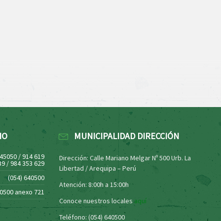
NO
MUNICIPALIDAD DIRECCIÓN
445050 / 914 619
Dirección: Calle Mariano Melgar Nº 500 Urb. La
39 / 984 353 629
Libertad / Arequipa – Perú
(054) 640500
Atención: 8:00h a 15:00h
40500 anexo 721
Conoce nuestros locales
aquí
Teléfono: (054) 640500