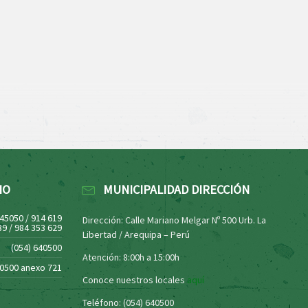
NO
MUNICIPALIDAD DIRECCIÓN
445050 / 914 619
Dirección: Calle Mariano Melgar Nº 500 Urb. La
39 / 984 353 629
Libertad / Arequipa – Perú
(054) 640500
Atención: 8:00h a 15:00h
40500 anexo 721
Conoce nuestros locales
aquí
Teléfono: (054) 640500