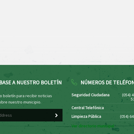
BASE A NUESTRO BOLETÍN
NÚMEROS DE TELÉFO
Seguridad Ciudadana
(054) 
 boletín para recibir noticias
5
obre nuestro municipio.
Central Telefónica
Limpieza Pública
(054) 6
Ver directorio municipal