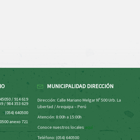
NO
MUNICIPALIDAD DIRECCIÓN
445050 / 914 619
Dirección: Calle Mariano Melgar Nº 500 Urb. La
39 / 984 353 629
Libertad / Arequipa – Perú
(054) 640500
Atención: 8:00h a 15:00h
40500 anexo 721
Conoce nuestros locales
aquí
Teléfono: (054) 640500