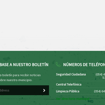
BASE A NUESTRO BOLETÍN
NÚMEROS DE TELÉFO
Seguridad Ciudadana
(054) 
 boletín para recibir noticias
5
obre nuestro municipio.
Central Telefónica
Limpieza Pública
(054) 6
Ver directorio municipal