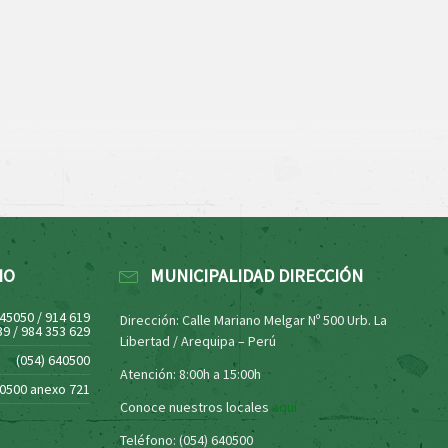
NO
MUNICIPALIDAD DIRECCIÓN
445050 / 914 619
Dirección: Calle Mariano Melgar Nº 500 Urb. La
39 / 984 353 629
Libertad / Arequipa – Perú
(054) 640500
Atención: 8:00h a 15:00h
40500 anexo 721
Conoce nuestros locales
aquí
Teléfono: (054) 640500