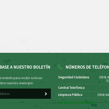
BASE A NUESTRO BOLETÍN
NÚMEROS DE TELÉFO
Seguridad Ciudadana
(054) 
 boletín para recibir noticias
5
obre nuestro municipio.
Central Telefónica
Limpieza Pública
(054) 6
Ver directorio municipal