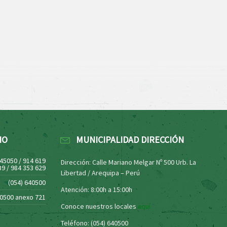
NO
MUNICIPALIDAD DIRECCIÓN
445050 / 914 619
Dirección: Calle Mariano Melgar Nº 500 Urb. La
39 / 984 353 629
Libertad / Arequipa – Perú
(054) 640500
Atención: 8:00h a 15:00h
40500 anexo 721
Conoce nuestros locales
aquí
Teléfono: (054) 640500