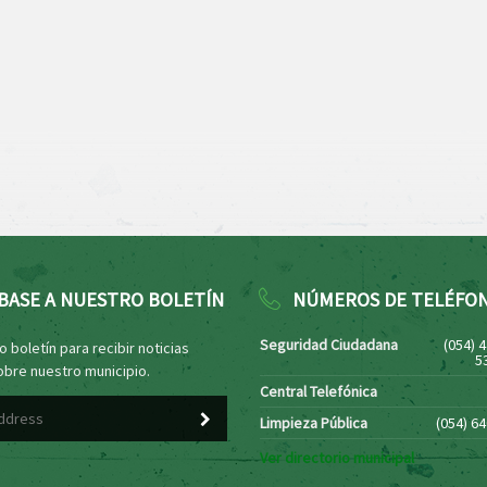
BASE A NUESTRO BOLETÍN
NÚMEROS DE TELÉFO
Seguridad Ciudadana
(054) 
 boletín para recibir noticias
5
obre nuestro municipio.
Central Telefónica
Limpieza Pública
(054) 6
Ver directorio municipal