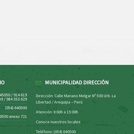
NO
MUNICIPALIDAD DIRECCIÓN
445050 / 914 619
Dirección: Calle Mariano Melgar Nº 500 Urb. La
39 / 984 353 629
Libertad / Arequipa – Perú
(054) 640500
Atención: 8:00h a 15:00h
40500 anexo 721
Conoce nuestros locales
aquí
Teléfono: (054) 640500