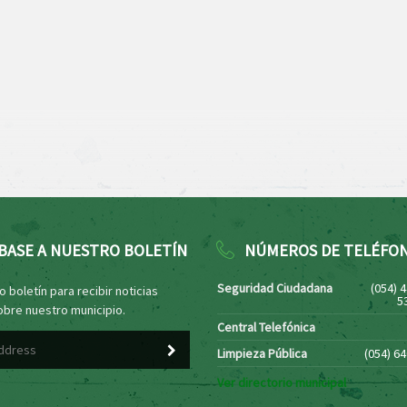
BASE A NUESTRO BOLETÍN
NÚMEROS DE TELÉFO
Seguridad Ciudadana
(054) 
 boletín para recibir noticias
5
obre nuestro municipio.
Central Telefónica
Limpieza Pública
(054) 6
Ver directorio municipal