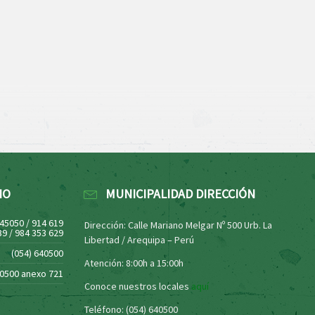
NO
MUNICIPALIDAD DIRECCIÓN
445050 / 914 619
Dirección: Calle Mariano Melgar Nº 500 Urb. La
39 / 984 353 629
Libertad / Arequipa – Perú
(054) 640500
Atención: 8:00h a 15:00h
40500 anexo 721
Conoce nuestros locales
aquí
Teléfono: (054) 640500