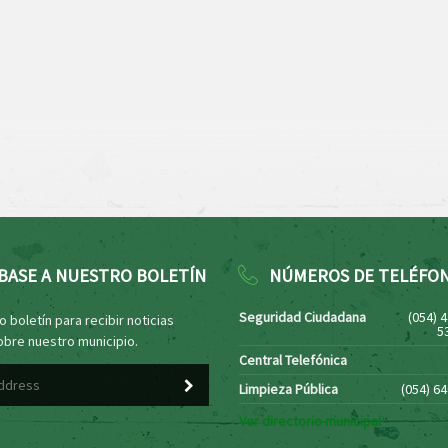
BASE A NUESTRO BOLETÍN
NÚMEROS DE TELÉFO
Seguridad Ciudadana
(054) 
 boletín para recibir noticias
5
obre nuestro municipio.
Central Telefónica
Limpieza Pública
(054) 6
Ver directorio municipal