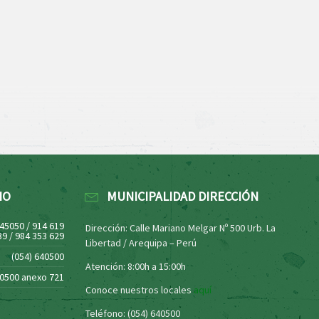
NO
MUNICIPALIDAD DIRECCIÓN
445050 / 914 619
Dirección: Calle Mariano Melgar Nº 500 Urb. La
39 / 984 353 629
Libertad / Arequipa – Perú
(054) 640500
Atención: 8:00h a 15:00h
40500 anexo 721
Conoce nuestros locales
aquí
Teléfono: (054) 640500