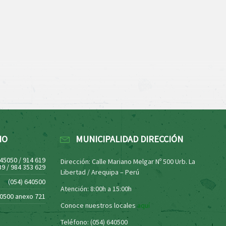
NO
MUNICIPALIDAD DIRECCIÓN
445050 / 914 619
Dirección: Calle Mariano Melgar Nº 500 Urb. La
39 / 984 353 629
Libertad / Arequipa – Perú
(054) 640500
Atención: 8:00h a 15:00h
40500 anexo 721
Conoce nuestros locales
aquí
Teléfono: (054) 640500