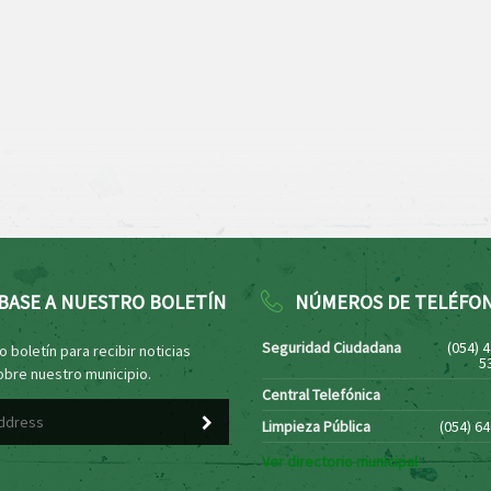
BASE A NUESTRO BOLETÍN
NÚMEROS DE TELÉFO
Seguridad Ciudadana
(054) 
 boletín para recibir noticias
5
obre nuestro municipio.
Central Telefónica
Limpieza Pública
(054) 6
Ver directorio municipal