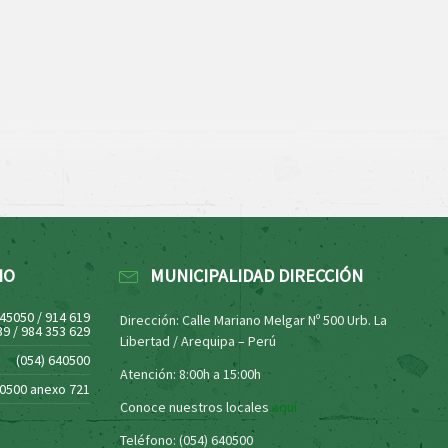
NO
MUNICIPALIDAD DIRECCIÓN
445050 / 914 619
Dirección: Calle Mariano Melgar Nº 500 Urb. La
39 / 984 353 629
Libertad / Arequipa – Perú
(054) 640500
Atención: 8:00h a 15:00h
40500 anexo 721
Conoce nuestros locales
aquí
Teléfono: (054) 640500