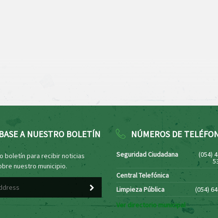
BASE A NUESTRO BOLETÍN
NÚMEROS DE TELÉFO
Seguridad Ciudadana
(054) 
 boletín para recibir noticias
5
obre nuestro municipio.
Central Telefónica
Limpieza Pública
(054) 6
Ver directorio municipal