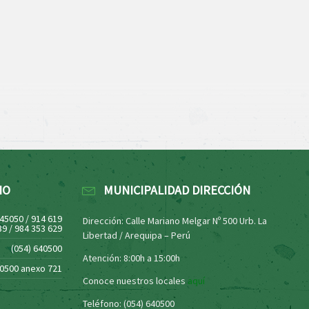
NO
MUNICIPALIDAD DIRECCIÓN
445050 / 914 619
Dirección: Calle Mariano Melgar Nº 500 Urb. La
39 / 984 353 629
Libertad / Arequipa – Perú
(054) 640500
Atención: 8:00h a 15:00h
40500 anexo 721
Conoce nuestros locales
aquí
Teléfono: (054) 640500