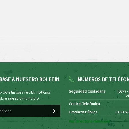
BASE A NUESTRO BOLETÍN
NÚMEROS DE TELÉFO
Seguridad Ciudadana
(054) 
 boletín para recibir noticias
5
obre nuestro municipio.
Central Telefónica
Limpieza Pública
(054) 6
Ver directorio municipal