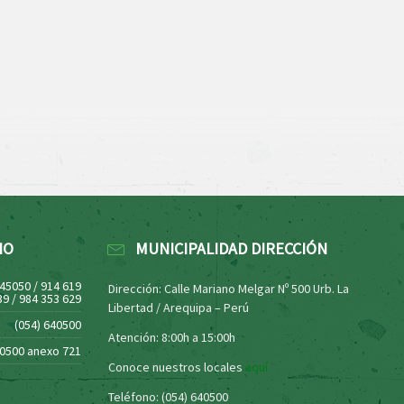
NO
MUNICIPALIDAD DIRECCIÓN
445050 / 914 619
Dirección: Calle Mariano Melgar Nº 500 Urb. La
39 / 984 353 629
Libertad / Arequipa – Perú
(054) 640500
Atención: 8:00h a 15:00h
40500 anexo 721
Conoce nuestros locales
aquí
Teléfono: (054) 640500