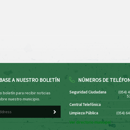
BASE A NUESTRO BOLETÍN
NÚMEROS DE TELÉFO
Seguridad Ciudadana
(054) 
 boletín para recibir noticias
5
obre nuestro municipio.
Central Telefónica
Limpieza Pública
(054) 6
Ver directorio municipal