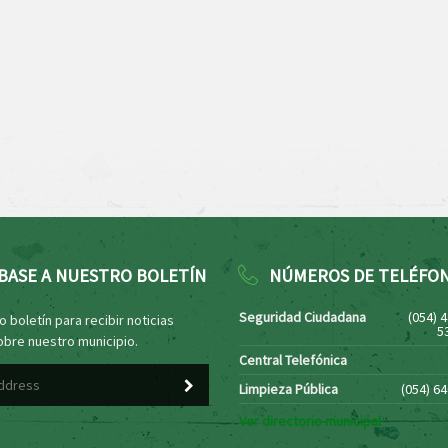
BASE A NUESTRO BOLETÍN
NÚMEROS DE TELÉFO
Seguridad Ciudadana
(054) 
 boletín para recibir noticias
5
obre nuestro municipio.
Central Telefónica
Limpieza Pública
(054) 6
Ver directorio municipal