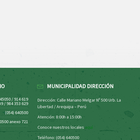
NO
MUNICIPALIDAD DIRECCIÓN
445050 / 914 619
Dirección: Calle Mariano Melgar Nº 500 Urb. La
39 / 984 353 629
Libertad / Arequipa – Perú
(054) 640500
Atención: 8:00h a 15:00h
40500 anexo 721
Conoce nuestros locales
aquí
Teléfono: (054) 640500