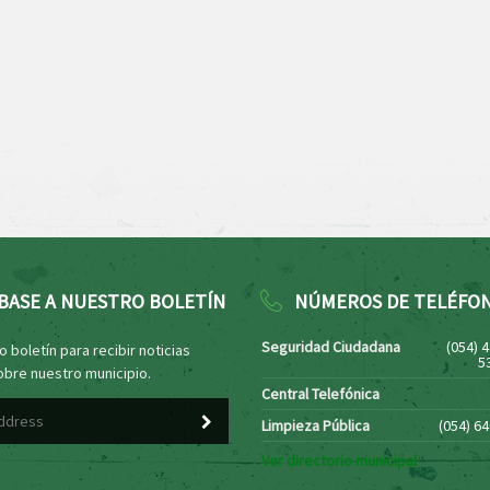
BASE A NUESTRO BOLETÍN
NÚMEROS DE TELÉFO
Seguridad Ciudadana
(054) 
 boletín para recibir noticias
5
obre nuestro municipio.
Central Telefónica
Limpieza Pública
(054) 6
Ver directorio municipal