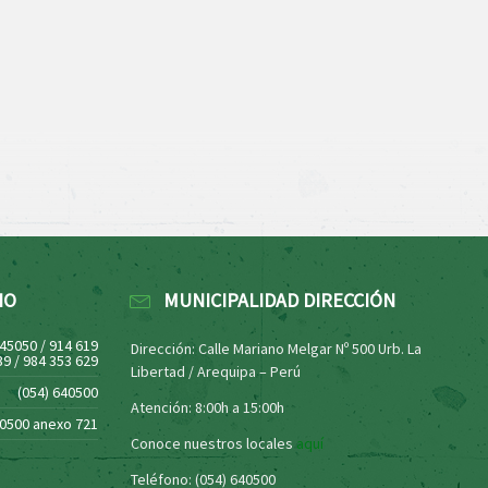
NO
MUNICIPALIDAD DIRECCIÓN
445050 / 914 619
Dirección: Calle Mariano Melgar Nº 500 Urb. La
39 / 984 353 629
Libertad / Arequipa – Perú
(054) 640500
Atención: 8:00h a 15:00h
40500 anexo 721
Conoce nuestros locales
aquí
Teléfono: (054) 640500